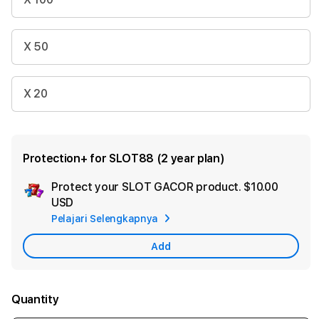
X 50
X 20
Protection+ for SLOT88 (2 year plan)
Protect your SLOT GACOR product.
$10.00
Ad
USD
App
Pelajari Selengkapnya
Car
Add
Quantity