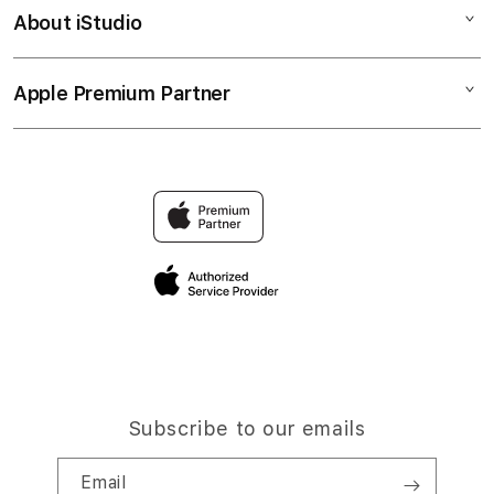
SLOT DEPOSIT 5000
About iStudio
My Account
SLOT GACOR
LINK SLOT GACOR
Collection & Delivery
Elush Service Provider
SITUS SLOT GACOR
Apple Premium Partner
About Us
Returns & Exchanges
Financing Options
SLOT GACOR HARI INI
Find an iStudio near you
Contact Us
Trade-in
SLOT GACOR GAMPANG MENANG
Why Shop at iStudio
FAQ
TravellerÃ¢â‚¬â„¢s Reservation
Elush Corporate Website
Privacy Policy
Site Terms of Use
Subscribe to our emails
Email