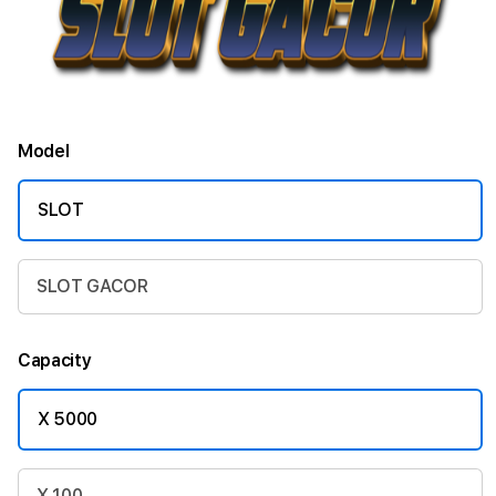
Model
SLOT
SLOT GACOR
Capacity
X 5000
X 100