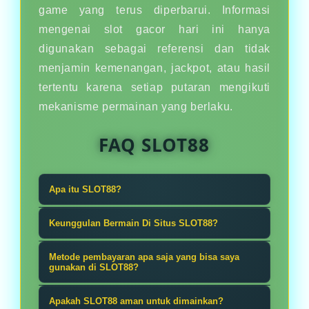
game yang terus diperbarui. Informasi
mengenai slot gacor hari ini hanya
digunakan sebagai referensi dan tidak
menjamin kemenangan, jackpot, atau hasil
tertentu karena setiap putaran mengikuti
mekanisme permainan yang berlaku.
FAQ SLOT88
Apa itu SLOT88?
Temukan kemudahan bermain
Keunggulan Bermain Di Situs SLOT88?
bersama SLOT777, situs slot deposit
Keunggulan yang membuat SLOT88
5000 resmi dengan link Slot88 gacor
Metode pembayaran apa saja yang bisa saya
menjadi situs slot gacor terbaik
gunakan di SLOT88?
hari ini, pilihan game lengkap, bonus
terletak pada RTP yang tinggi,
menarik, transaksi cepat, dan akses
SLOT88 menyediakan berbagai
Apakah SLOT88 aman untuk dimainkan?
memberikan peluang kemenangan