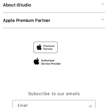
SLOT DEPOSIT 5000
About iStudio
My Account
SLOT GACOR
LINK SLOT GACOR
Collection & Delivery
Elush Service Provider
SITUS SLOT GACOR
Apple Premium Partner
About Us
Returns & Exchanges
Financing Options
SLOT GACOR HARI INI
Find an iStudio near you
Contact Us
Trade-in
SLOT GACOR GAMPANG MENANG
Why Shop at iStudio
FAQ
TravellerÃ¢â‚¬â„¢s Reservation
Elush Corporate Website
Privacy Policy
Site Terms of Use
Subscribe to our emails
Email