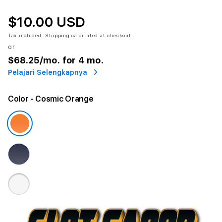
$10.00 USD
Tax included.
Shipping
calculated at checkout.
or
$68.25
/mo. for 4 mo.
Pelajari Selengkapnya
Color
- Cosmic Orange