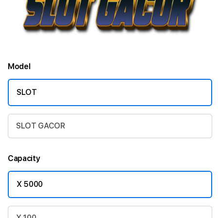
Model
SLOT
SLOT GACOR
Capacity
X 5000
X 100