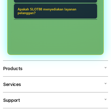
praktis setiap hari.
metode pembayaran yang terpercaya
lebih besar di setiap putaran.
SLOT88 merupakan platform yang
dan aman. Seperti, Transfer bank, E-
Apakah SLOT88 menyediakan layanan
Membuat pengalaman bermain
sudah berlisensi dan beroperasi
pelanggan?
Wallet (Dana,OVO,GoPay,dan lain
semakin seru dan juga
sesuai dengan peraturan yang
lain), Metode pembayaran lainnya
Iya sudah pasti, SLOT88 mempunyai
menguntungkan.
berlaku dalam industri perjudian
seperti pulsa atau cryptocurrency,
layanan pelanggan yang selalu siap
online, sehingga aman untuk anda
Kartu kredit atau debit.
membantu anda untuk
mainkan!.
menyelesaikan masalah apapun
selama 24/7.
Products
Services
SLOT
SLOT88
Support
AppleCare+
SLOT777
Corporate