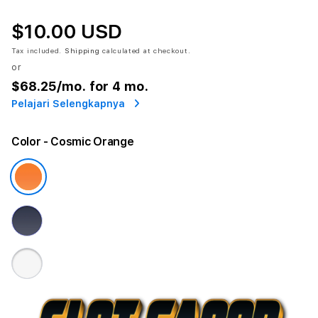
$10.00 USD
Tax included.
Shipping
calculated at checkout.
or
$68.25
/mo. for 4 mo.
Pelajari Selengkapnya
Color
- Cosmic Orange