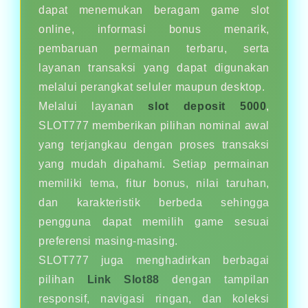
dapat menemukan beragam game slot
online, informasi bonus menarik,
pembaruan permainan terbaru, serta
layanan transaksi yang dapat digunakan
melalui perangkat seluler maupun desktop.
Melalui layanan
slot deposit 5000
,
SLOT777 memberikan pilihan nominal awal
yang terjangkau dengan proses transaksi
yang mudah dipahami. Setiap permainan
memiliki tema, fitur bonus, nilai taruhan,
dan karakteristik berbeda sehingga
pengguna dapat memilih game sesuai
preferensi masing-masing.
SLOT777 juga menghadirkan berbagai
pilihan
Link Slot88
dengan tampilan
responsif, navigasi ringan, dan koleksi