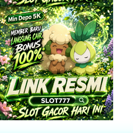
Open
media
7
in
modal
Open
media
9