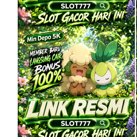
Open
media
4
in
modal