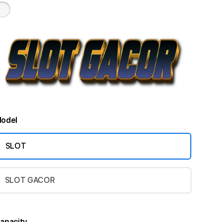
odel
SLOT
SLOT GACOR
apacity