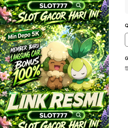
Q
Open
media
5
in
modal
G