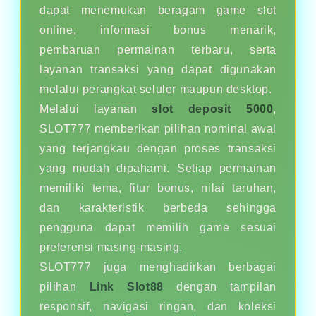
dapat menemukan beragam game slot
online, informasi bonus menarik,
pembaruan permainan terbaru, serta
layanan transaksi yang dapat digunakan
melalui perangkat seluler maupun desktop.
Melalui layanan
slot deposit 5000
,
SLOT777 memberikan pilihan nominal awal
yang terjangkau dengan proses transaksi
yang mudah dipahami. Setiap permainan
memiliki tema, fitur bonus, nilai taruhan,
dan karakteristik berbeda sehingga
pengguna dapat memilih game sesuai
preferensi masing-masing.
SLOT777 juga menghadirkan berbagai
pilihan
Link Slot88
dengan tampilan
responsif, navigasi ringan, dan koleksi