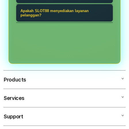
praktis setiap hari.
metode pembayaran yang terpercaya
lebih besar di setiap putaran.
SLOT88 merupakan platform yang
dan aman. Seperti, Transfer bank, E-
Apakah SLOT88 menyediakan layanan
Membuat pengalaman bermain
sudah berlisensi dan beroperasi
pelanggan?
Wallet (Dana,OVO,GoPay,dan lain
semakin seru dan juga
sesuai dengan peraturan yang
lain), Metode pembayaran lainnya
Iya sudah pasti, SLOT88 mempunyai
menguntungkan.
berlaku dalam industri perjudian
seperti pulsa atau cryptocurrency,
layanan pelanggan yang selalu siap
online, sehingga aman untuk anda
Kartu kredit atau debit.
membantu anda untuk
mainkan!.
menyelesaikan masalah apapun
selama 24/7.
Products
Services
SLOT
SLOT88
Support
AppleCare+
SLOT777
Corporate