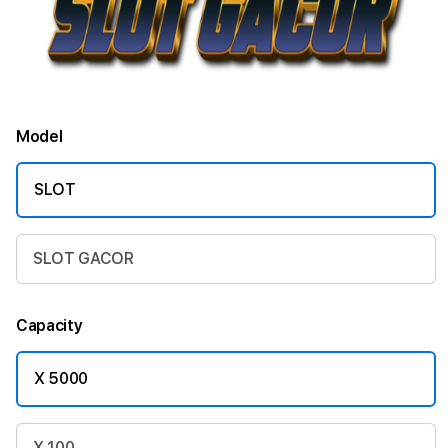
Model
SLOT
SLOT GACOR
Capacity
X 5000
X 100