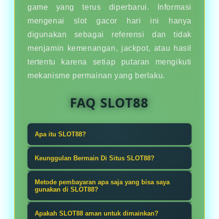
game yang terus diperbarui. Informasi
mengenai slot gacor hari ini hanya
digunakan sebagai referensi dan tidak
menjamin kemenangan, jackpot, atau hasil
tertentu karena setiap putaran mengikuti
mekanisme permainan yang berlaku.
FAQ SLOT88
Apa itu SLOT88?
Temukan kemudahan bermain
Keunggulan Bermain Di Situs SLOT88?
bersama SLOT777, situs slot deposit
Keunggulan yang membuat SLOT88
5000 resmi dengan link Slot88 gacor
Metode pembayaran apa saja yang bisa saya
menjadi situs slot gacor terbaik
gunakan di SLOT88?
hari ini, pilihan game lengkap, bonus
terletak pada RTP yang tinggi,
menarik, transaksi cepat, dan akses
SLOT88 menyediakan berbagai
Apakah SLOT88 aman untuk dimainkan?
memberikan peluang kemenangan