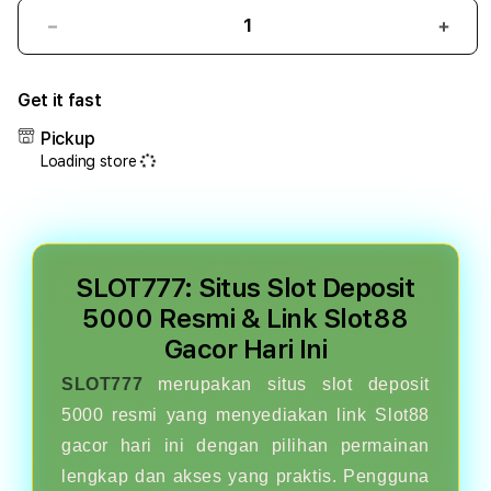
Decrease
Incr
quantity
quant
for
for
Get it fast
SLOT777:
SLOT
Situs
Situs
Pickup
Slot
Slot
Loading store
Deposit
Depo
5000
5000
Resmi
Resm
&
&
Link
Link
SLOT777: Situs Slot Deposit
Slot88
Slot
Gacor
Gaco
5000 Resmi & Link Slot88
Hari
Hari
Gacor Hari Ini
Ini
Ini
SLOT777
merupakan situs slot deposit
5000 resmi yang menyediakan link Slot88
gacor hari ini dengan pilihan permainan
lengkap dan akses yang praktis. Pengguna