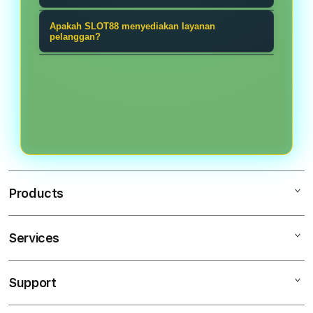
praktis setiap hari.
metode pembayaran yang terpercaya
lebih besar di setiap putaran.
SLOT88 merupakan platform yang
dan aman. Seperti, Transfer bank, E-
Apakah SLOT88 menyediakan layanan
Membuat pengalaman bermain
sudah berlisensi dan beroperasi
pelanggan?
Wallet (Dana,OVO,GoPay,dan lain
semakin seru dan juga
sesuai dengan peraturan yang
lain), Metode pembayaran lainnya
Iya sudah pasti, SLOT88 mempunyai
menguntungkan.
berlaku dalam industri perjudian
seperti pulsa atau cryptocurrency,
layanan pelanggan yang selalu siap
online, sehingga aman untuk anda
Kartu kredit atau debit.
membantu anda untuk
mainkan!.
menyelesaikan masalah apapun
selama 24/7.
Products
Services
SLOT
SLOT88
Support
AppleCare+
SLOT777
Corporate