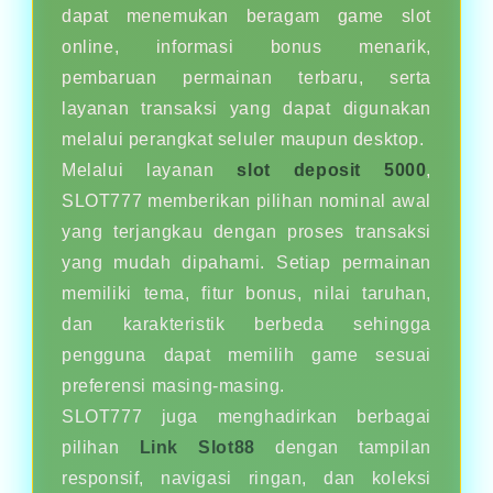
dapat menemukan beragam game slot
online, informasi bonus menarik,
pembaruan permainan terbaru, serta
layanan transaksi yang dapat digunakan
melalui perangkat seluler maupun desktop.
Melalui layanan
slot deposit 5000
,
SLOT777 memberikan pilihan nominal awal
yang terjangkau dengan proses transaksi
yang mudah dipahami. Setiap permainan
memiliki tema, fitur bonus, nilai taruhan,
dan karakteristik berbeda sehingga
pengguna dapat memilih game sesuai
preferensi masing-masing.
SLOT777 juga menghadirkan berbagai
pilihan
Link Slot88
dengan tampilan
responsif, navigasi ringan, dan koleksi