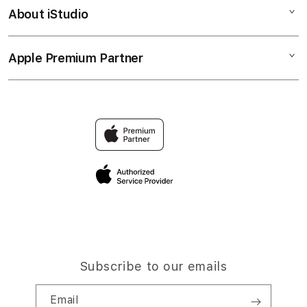
SLOT DEPOSIT 5000
About iStudio
My Account
SLOT GACOR
LINK SLOT GACOR
Collection & Delivery
Elush Service Provider
SITUS SLOT GACOR
Apple Premium Partner
About Us
Returns & Exchanges
Financing Options
SLOT GACOR HARI INI
Find an iStudio near you
Contact Us
Trade-in
SLOT GACOR GAMPANG MENANG
Why Shop at iStudio
FAQ
TravellerÃ¢â‚¬â„¢s Reservation
Elush Corporate Website
Privacy Policy
Site Terms of Use
Subscribe to our emails
Email