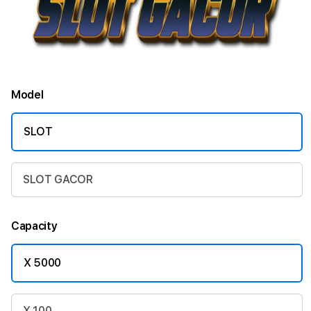
Model
SLOT
SLOT GACOR
Capacity
X 5000
X 100