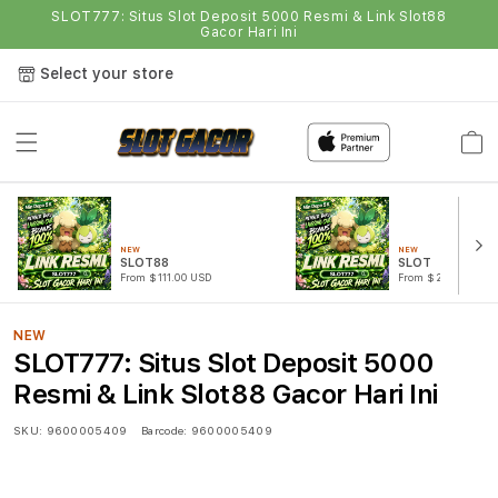
SLOT777: Situs Slot Deposit 5000 Resmi & Link Slot88
Gacor Hari Ini
Select your store
Cart
NEW
NEW
SLOT88
SLOT
From $111.00 USD
From $222.00 USD
NEW
SLOT777: Situs Slot Deposit 5000
Resmi & Link Slot88 Gacor Hari Ini
SKU:
9600005409
Barcode:
9600005409