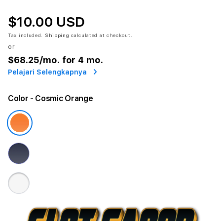
$10.00 USD
Tax included.
Shipping
calculated at checkout.
or
$68.25
/mo. for 4 mo.
Pelajari Selengkapnya
Color
- Cosmic Orange