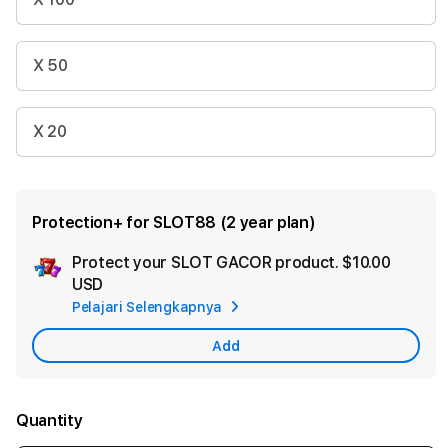
X 50
X 20
Protection+ for SLOT88 (2 year plan)
Protect your SLOT GACOR product.
$10.00
Ad
USD
App
Pelajari Selengkapnya
Car
Add
Quantity