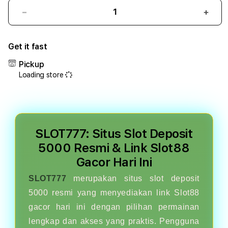
Decrease
Incr
quantity
quant
for
for
Get it fast
SLOT777:
SLOT
Situs
Situs
Pickup
Slot
Slot
Loading store
Deposit
Depo
5000
5000
Resmi
Resm
&
&
Link
Link
SLOT777: Situs Slot Deposit
Slot88
Slot
Gacor
Gaco
5000 Resmi & Link Slot88
Hari
Hari
Gacor Hari Ini
Ini
Ini
SLOT777
merupakan situs slot deposit
5000 resmi yang menyediakan link Slot88
gacor hari ini dengan pilihan permainan
lengkap dan akses yang praktis. Pengguna