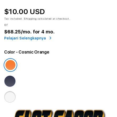
$10.00 USD
Tax included.
Shipping
calculated at checkout.
or
$68.25
/mo. for 4 mo.
Pelajari Selengkapnya
Color
- Cosmic Orange