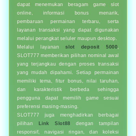
dapat menemukan beragam game slot
online, informasi bonus menarik,
pembaruan permainan terbaru, serta
layanan transaksi yang dapat digunakan
melalui perangkat seluler maupun desktop.
Melalui layanan
slot deposit 5000
,
SLOT777 memberikan pilihan nominal awal
yang terjangkau dengan proses transaksi
yang mudah dipahami. Setiap permainan
memiliki tema, fitur bonus, nilai taruhan,
dan karakteristik berbeda sehingga
pengguna dapat memilih game sesuai
preferensi masing-masing.
SLOT777 juga menghadirkan berbagai
pilihan
Link Slot88
dengan tampilan
responsif, navigasi ringan, dan koleksi