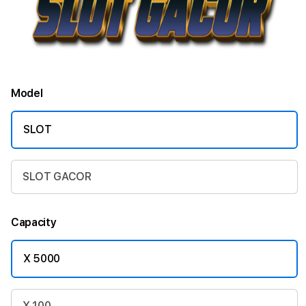
Model
SLOT
SLOT GACOR
Capacity
X 5000
X 100