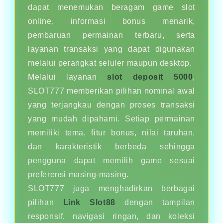
dapat menemukan beragam game slot
online, informasi bonus menarik,
pembaruan permainan terbaru, serta
layanan transaksi yang dapat digunakan
melalui perangkat seluler maupun desktop.
Melalui layanan
slot deposit 5000
,
SLOT777 memberikan pilihan nominal awal
yang terjangkau dengan proses transaksi
yang mudah dipahami. Setiap permainan
memiliki tema, fitur bonus, nilai taruhan,
dan karakteristik berbeda sehingga
pengguna dapat memilih game sesuai
preferensi masing-masing.
SLOT777 juga menghadirkan berbagai
pilihan
Link Slot88
dengan tampilan
responsif, navigasi ringan, dan koleksi