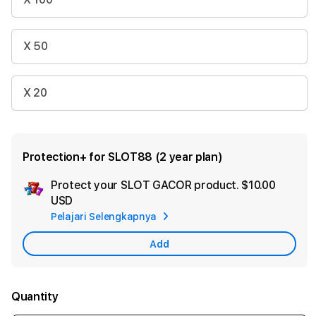
X 50
X 20
Protection+ for SLOT88 (2 year plan)
Protect your SLOT GACOR product.
$10.00
Ad
USD
App
Pelajari Selengkapnya
Car
Add
Quantity