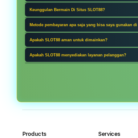
Temukan kemudahan bermain bersama SLOT7
Keunggulan Bermain Di Situs SLOT88?
bonus menarik, transaksi cepat, dan akses p
Keunggulan yang membuat SLOT88 menjadi 
Metode pembayaran apa saja yang bisa saya gunakan d
besar di setiap putaran. Membuat pengal
SLOT88 menyediakan berbagai metode pemb
Apakah SLOT88 aman untuk dimainkan?
lain), Metode pembayaran lainnya seperti p
SLOT88 merupakan platform yang sudah ber
Apakah SLOT88 menyediakan layanan pelanggan?
sehingga aman untuk anda mainkan!.
Iya sudah pasti, SLOT88 mempunyai layan
Products
Services