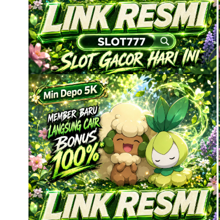
Open
media
2
in
modal