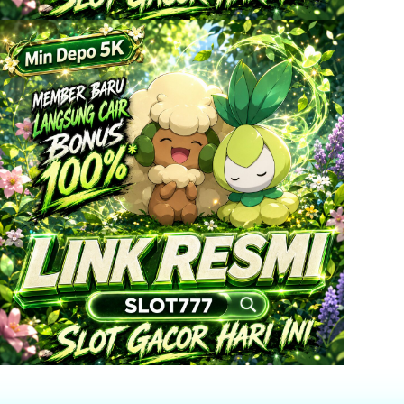
Open
media
7
in
modal
Open
media
9