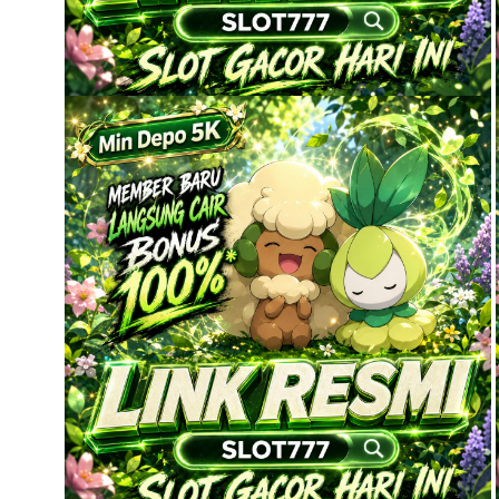
Open
media
4
in
modal