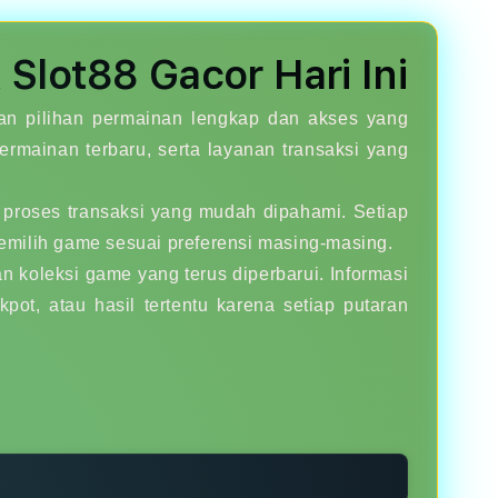
Slot88 Gacor Hari Ini
gan pilihan permainan lengkap dan akses yang
rmainan terbaru, serta layanan transaksi yang
proses transaksi yang mudah dipahami. Setiap
memilih game sesuai preferensi masing-masing.
n koleksi game yang terus diperbarui. Informasi
ot, atau hasil tertentu karena setiap putaran