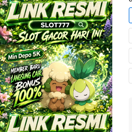
Open
media
3
in
modal