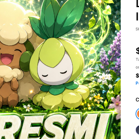
S
T
o
$
P
C