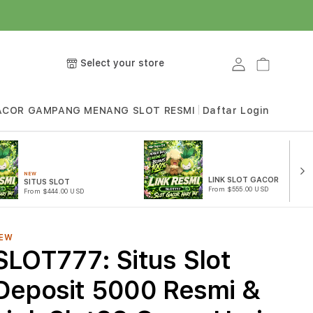
Select your store
Log in
Cart
ACOR GAMPANG MENANG
SLOT RESMI
Daftar
Login
NEW
LINK SLOT GACOR
SITUS SLOT
From $555.00 USD
From $444.00 USD
EW
SLOT777: Situs Slot
Deposit 5000 Resmi &