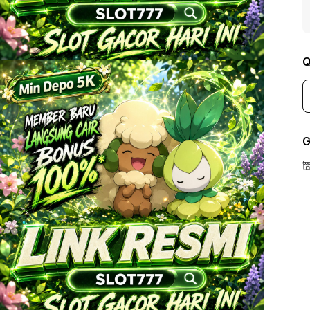
Q
Open
media
5
in
modal
G