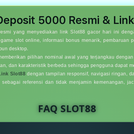
in
modal
Deposit 5000 Resmi & Link 
resmi yang menyediakan link Slot88 gacor hari ini den
me slot online, informasi bonus menarik, pembaruan pe
pun desktop.
emberikan pilihan nominal awal yang terjangkau dengan 
ruhan, dan karakteristik berbeda sehingga pengguna dapat 
Link Slot88
dengan tampilan responsif, navigasi ringan, da
 sebagai referensi dan tidak menjamin kemenangan, jackp
FAQ SLOT88