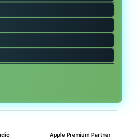
88 gacor hari ini, pilihan game lengkap,
ggi, memberikan peluang kemenangan lebih
 bank, E-Wallet (Dana,OVO,GoPay,dan lain
 berlaku dalam industri perjudian online,
enyelesaikan masalah apapun selama 24/7.
udio
Apple Premium Partner