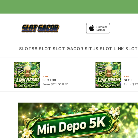
SLOT88
SLOT
SLOT GACOR
SITUS SLOT
LINK SLO
NEW
NEW
SLOT88
SLOT
From $111.00 USD
From $22
Skip to
product
information