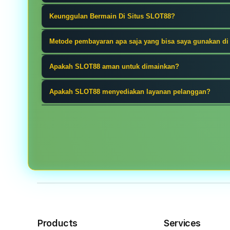
Temukan kemudahan bermain bersama SLOT7
Keunggulan Bermain Di Situs SLOT88?
bonus menarik, transaksi cepat, dan akses p
Keunggulan yang membuat SLOT88 menjadi 
Metode pembayaran apa saja yang bisa saya gunakan d
besar di setiap putaran. Membuat pengal
SLOT88 menyediakan berbagai metode pemb
Apakah SLOT88 aman untuk dimainkan?
lain), Metode pembayaran lainnya seperti p
SLOT88 merupakan platform yang sudah ber
Apakah SLOT88 menyediakan layanan pelanggan?
sehingga aman untuk anda mainkan!.
Iya sudah pasti, SLOT88 mempunyai layan
Products
Services