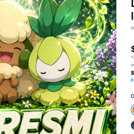
S
T
o
$
P
C