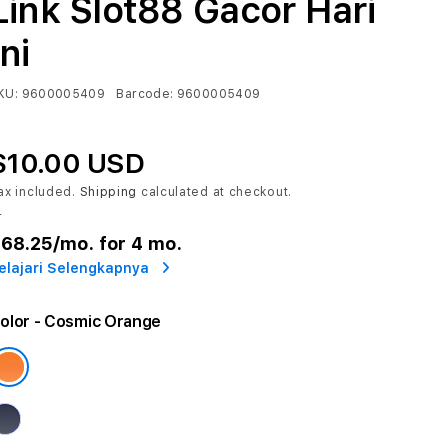
Link Slot88 Gacor Hari
Ini
KU:
9600005409
Barcode:
9600005409
$10.00 USD
ax included.
Shipping
calculated at checkout.
r
68.25
/mo. for 4 mo.
elajari Selengkapnya
olor
- Cosmic Orange