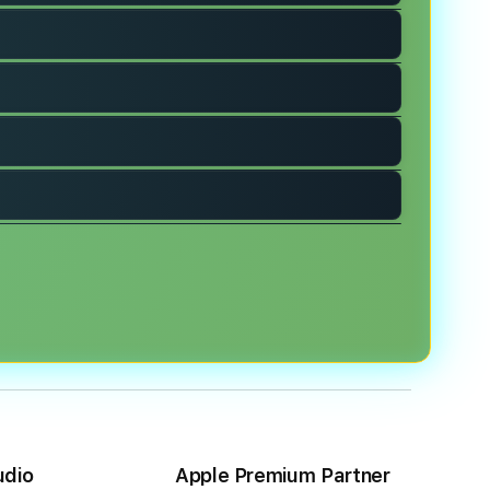
88 gacor hari ini, pilihan game lengkap,
ggi, memberikan peluang kemenangan lebih
 bank, E-Wallet (Dana,OVO,GoPay,dan lain
 berlaku dalam industri perjudian online,
enyelesaikan masalah apapun selama 24/7.
udio
Apple Premium Partner