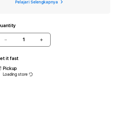
Pelajari Selengkapnya
Care
uantity
Decrease
Increase
quantity
quantity
for
for
et it fast
SLOT777:
SLOT777:
Situs
Situs
Pickup
Slot
Slot
Loading store
Deposit
Deposit
5000
5000
Resmi
Resmi
&
&
Link
Link
Slot88
Slot88
Gacor
Gacor
Hari
Hari
Ini
Ini