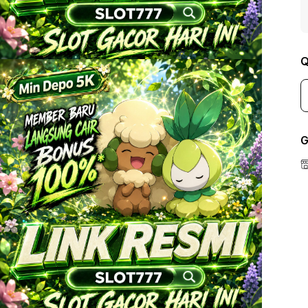
Q
Open
media
5
in
modal
G