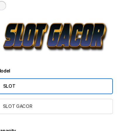
odel
SLOT
SLOT GACOR
apacity