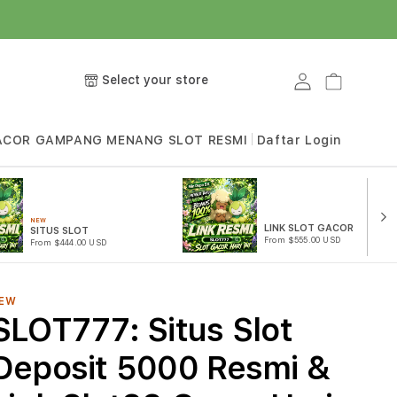
Select your store
Log in
Cart
ACOR GAMPANG MENANG
SLOT RESMI
Daftar
Login
NEW
LINK SLOT GACOR
SITUS SLOT
From $555.00 USD
From $444.00 USD
EW
SLOT777: Situs Slot
Deposit 5000 Resmi &