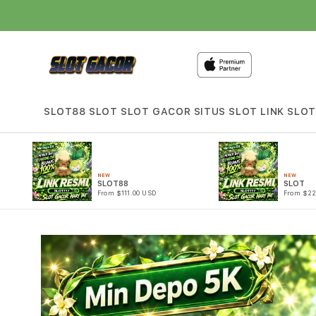
SLOT88
SLOT
SLOT GACOR
SITUS SLOT
LINK SLO
NEW
NEW
SLOT88
SLOT
From $111.00 USD
From $22
Skip to
product
information