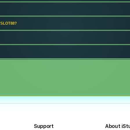
77, situs slot deposit 5000 resmi dengan link Slot
raktis setiap hari.
situs slot gacor terbaik terletak pada RTP yang tin
i SLOT88?
aman bermain semakin seru dan juga menguntungkan.
ayaran yang terpercaya dan aman. Seperti, Transfer
ulsa atau cryptocurrency, Kartu kredit atau debit.
lisensi dan beroperasi sesuai dengan peraturan yang
an pelanggan yang selalu siap membantu anda untuk m
Support
About iSt