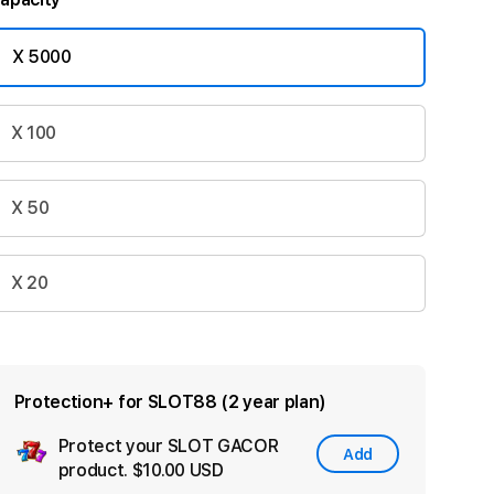
X 5000
X 100
X 50
X 20
Protection+ for SLOT88 (2 year plan)
Protect your SLOT GACOR
Add
Add
product.
$10.00 USD
Apple