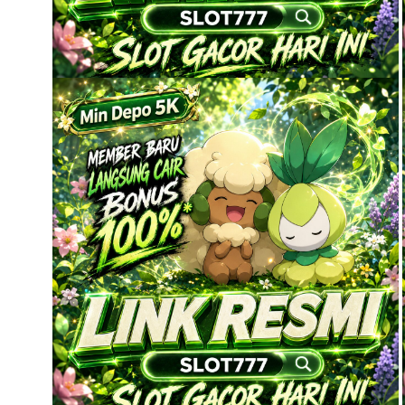
Open
media
4
in
modal