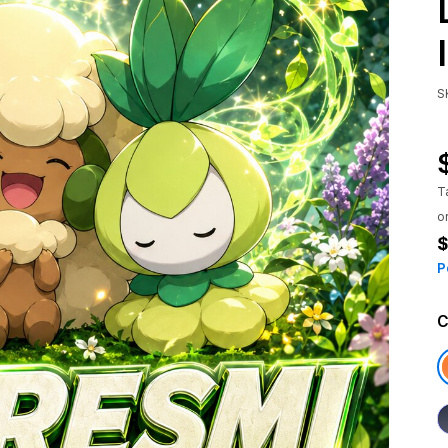
S
T
o
$
P
C