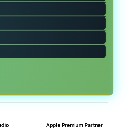
88 gacor hari ini, pilihan game lengkap,
ggi, memberikan peluang kemenangan lebih
 bank, E-Wallet (Dana,OVO,GoPay,dan lain
 berlaku dalam industri perjudian online,
enyelesaikan masalah apapun selama 24/7.
udio
Apple Premium Partner